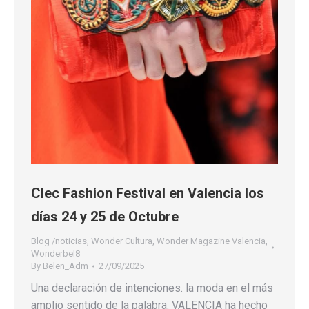
Clec Fashion Festival en Valencia los
días 24 y 25 de Octubre
Blog /noticias
,
Wonder Cultura
,
Wonder Magazine Valencia
,
Wonderbel8
By
Belen_Adm
27/09/2025
Una declaración de intenciones. la moda en el más
amplio sentido de la palabra. VALENCIA ha hecho