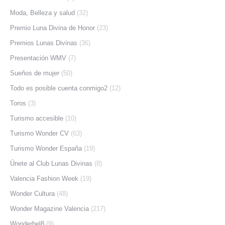
Moda, Belleza y salud
(32)
Premio Luna Divina de Honor
(23)
Premios Lunas Divinas
(36)
Presentación WMV
(7)
Sueños de mujer
(50)
Todo es posible cuenta conmigo2
(12)
Toros
(3)
Turismo accesible
(10)
Turismo Wonder CV
(63)
Turismo Wonder España
(19)
Únete al Club Lunas Divinas
(8)
Valencia Fashion Week
(19)
Wonder Cultura
(48)
Wonder Magazine Valencia
(217)
Wonderbel8
(9)