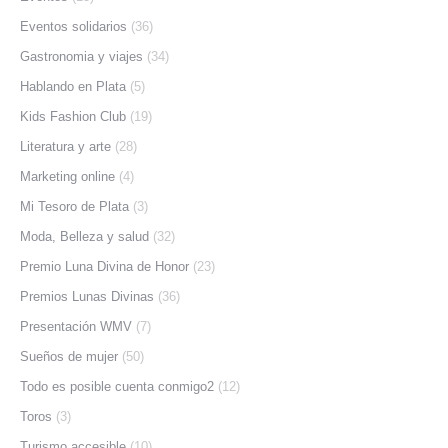
Eventos solidarios
(36)
Gastronomia y viajes
(34)
Hablando en Plata
(5)
Kids Fashion Club
(19)
Literatura y arte
(28)
Marketing online
(4)
Mi Tesoro de Plata
(3)
Moda, Belleza y salud
(32)
Premio Luna Divina de Honor
(23)
Premios Lunas Divinas
(36)
Presentación WMV
(7)
Sueños de mujer
(50)
Todo es posible cuenta conmigo2
(12)
Toros
(3)
Turismo accesible
(10)