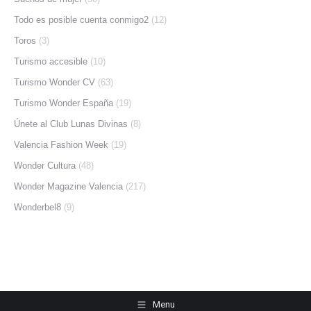
Todo es posible cuenta conmigo2
(12)
Toros
(3)
Turismo accesible
(10)
Turismo Wonder CV
(63)
Turismo Wonder España
(19)
Únete al Club Lunas Divinas
(8)
Valencia Fashion Week
(19)
Wonder Cultura
(48)
Wonder Magazine Valencia
(217)
Wonderbel8
(9)
Menu