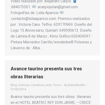
Vídeo realizado por :Alejandro Carpio.
:684073501.
:acarpiojulian@gmail.com
Fotografías de :Lidia Aparicio
:contacto@lidiaaparicio.com. Premios realizados
por : Victoria Cano. Telfno: 629170969. Diseño del
Logo 15 Aniversario; Quiniart: 649590613. Diseño
de Lámina 8 de Marzo ; Kimo Gráfico:650404397 -
Pintura Mercedes Carrillo/wonderbel8 Pulseras y
Llaveros de : Alba…
Avance taurino presenta sus tres
obras literarias
Blog /noticias
,
Literatura y arte
,
Toros
By
BelenMotilla
07/02/2014
Avance taurino presenta sus tres obras literarias
en el HOTEL BEATRIZ REY DON JAIME, – CRECE