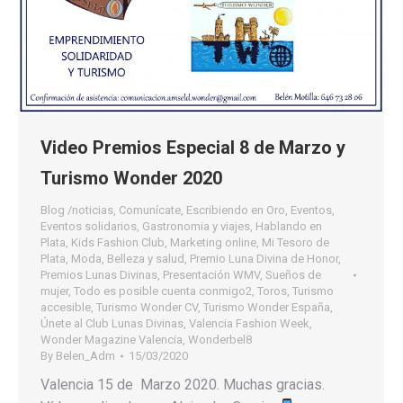
Video Premios Especial 8 de Marzo y
Turismo Wonder 2020
Blog /noticias
,
Comunícate
,
Escribiendo en Oro
,
Eventos
,
Eventos solidarios
,
Gastronomia y viajes
,
Hablando en
Plata
,
Kids Fashion Club
,
Marketing online
,
Mi Tesoro de
Plata
,
Moda, Belleza y salud
,
Premio Luna Divina de Honor
,
Premios Lunas Divinas
,
Presentación WMV
,
Sueños de
mujer
,
Todo es posible cuenta conmigo2
,
Toros
,
Turismo
accesible
,
Turismo Wonder CV
,
Turismo Wonder España
,
Únete al Club Lunas Divinas
,
Valencia Fashion Week
,
Wonder Magazine Valencia
,
Wonderbel8
By
Belen_Adm
15/03/2020
Valencia 15 de Marzo 2020. Muchas gracias.