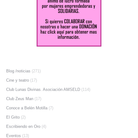
Blog /noticias
(271)
Cine y teatro
(17)
Club Lunas Divinas. Asociación AMSELD
(114)
Club Zeus Man
(17)
Conoce a Belén Motilla
(7)
El Grito
(2)
Escribiendo en Oro
(4)
Eventos
(13)