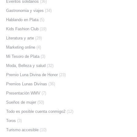
Eventos solidarios
(36)
Gastronomia y viajes
(34)
Hablando en Plata
(5)
Kids Fashion Club
(19)
Literatura y arte
(28)
Marketing online
(4)
Mi Tesoro de Plata
(3)
Moda, Belleza y salud
(32)
Premio Luna Divina de Honor
(23)
Premios Lunas Divinas
(36)
Presentación WMV
(7)
Sueños de mujer
(50)
Todo es posible cuenta conmigo2
(12)
Toros
(3)
Turismo accesible
(10)