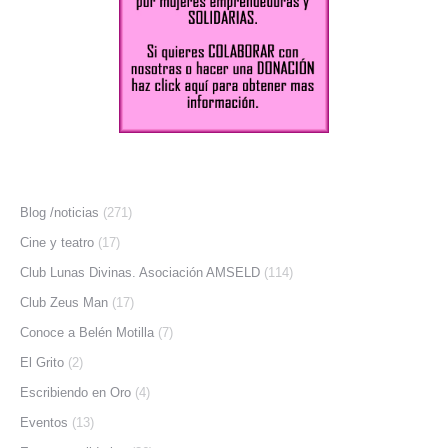
Blog /noticias
(271)
Cine y teatro
(17)
Club Lunas Divinas. Asociación AMSELD
(114)
Club Zeus Man
(17)
Conoce a Belén Motilla
(7)
El Grito
(2)
Escribiendo en Oro
(4)
Eventos
(13)