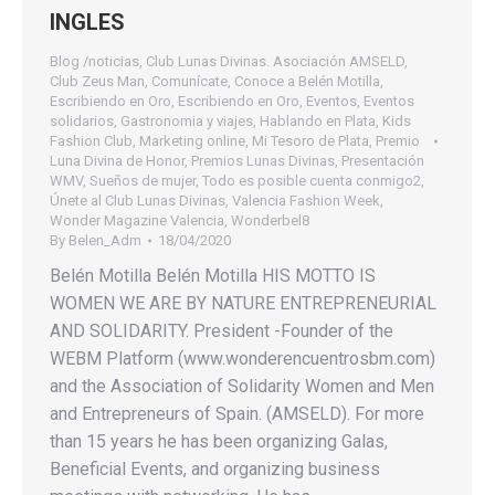
INGLES
Blog /noticias
,
Club Lunas Divinas. Asociación AMSELD
,
Club Zeus Man
,
Comunícate
,
Conoce a Belén Motilla
,
Escribiendo en Oro
,
Escribiendo en Oro
,
Eventos
,
Eventos
solidarios
,
Gastronomia y viajes
,
Hablando en Plata
,
Kids
Fashion Club
,
Marketing online
,
Mi Tesoro de Plata
,
Premio
Luna Divina de Honor
,
Premios Lunas Divinas
,
Presentación
WMV
,
Sueños de mujer
,
Todo es posible cuenta conmigo2
,
Únete al Club Lunas Divinas
,
Valencia Fashion Week
,
Wonder Magazine Valencia
,
Wonderbel8
By
Belen_Adm
18/04/2020
Belén Motilla Belén Motilla HIS MOTTO IS
WOMEN WE ARE BY NATURE ENTREPRENEURIAL
AND SOLIDARITY. President -Founder of the
WEBM Platform (www.wonderencuentrosbm.com)
and the Association of Solidarity Women and Men
and Entrepreneurs of Spain. (AMSELD). For more
than 15 years he has been organizing Galas,
Beneficial Events, and organizing business