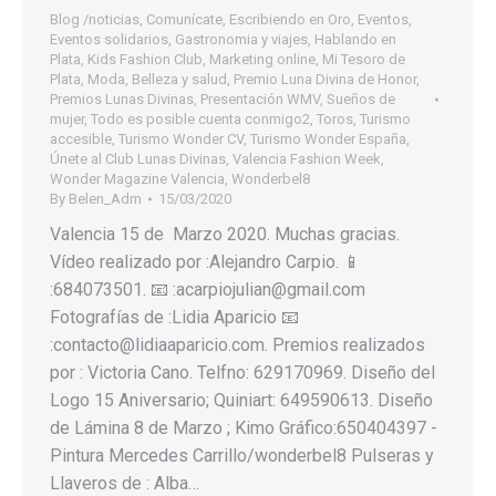
Blog /noticias
,
Comunícate
,
Escribiendo en Oro
,
Eventos
,
Eventos solidarios
,
Gastronomia y viajes
,
Hablando en
Plata
,
Kids Fashion Club
,
Marketing online
,
Mi Tesoro de
Plata
,
Moda, Belleza y salud
,
Premio Luna Divina de Honor
,
Premios Lunas Divinas
,
Presentación WMV
,
Sueños de
mujer
,
Todo es posible cuenta conmigo2
,
Toros
,
Turismo
accesible
,
Turismo Wonder CV
,
Turismo Wonder España
,
Únete al Club Lunas Divinas
,
Valencia Fashion Week
,
Wonder Magazine Valencia
,
Wonderbel8
By
Belen_Adm
15/03/2020
Valencia 15 de Marzo 2020. Muchas gracias.
Vídeo realizado por :Alejandro Carpio. 📱
:684073501. 📧 :acarpiojulian@gmail.com
Fotografías de :Lidia Aparicio 📧
:contacto@lidiaaparicio.com. Premios realizados
por : Victoria Cano. Telfno: 629170969. Diseño del
Logo 15 Aniversario; Quiniart: 649590613. Diseño
de Lámina 8 de Marzo ; Kimo Gráfico:650404397 -
Pintura Mercedes Carrillo/wonderbel8 Pulseras y
Llaveros de : Alba…