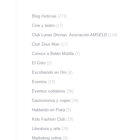
Blog /noticias
(271)
Cine y teatro
(17)
Club Lunas Divinas. Asociación AMSELD
(114)
Club Zeus Man
(17)
Conoce a Belén Motilla
(7)
El Grito
(2)
Escribiendo en Oro
(4)
Eventos
(13)
Eventos solidarios
(36)
Gastronomia y viajes
(34)
Hablando en Plata
(5)
Kids Fashion Club
(19)
Literatura y arte
(28)
Marketing online
(4)