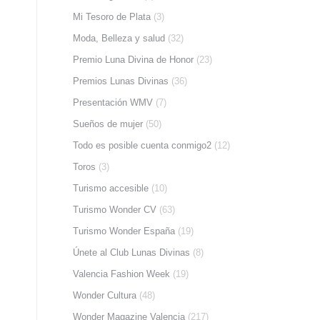
Mi Tesoro de Plata
(3)
Moda, Belleza y salud
(32)
Premio Luna Divina de Honor
(23)
Premios Lunas Divinas
(36)
Presentación WMV
(7)
Sueños de mujer
(50)
Todo es posible cuenta conmigo2
(12)
Toros
(3)
Turismo accesible
(10)
Turismo Wonder CV
(63)
Turismo Wonder España
(19)
Únete al Club Lunas Divinas
(8)
Valencia Fashion Week
(19)
Wonder Cultura
(48)
Wonder Magazine Valencia
(217)