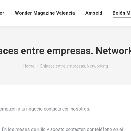
er
Wonder Magazine Valencia
Amseld
Belén Mo
aces entre empresas. Networ
You are here:
Home
Enlaces entre empresas. Networking
 empujon a tu negocio contacta con nosotros.
 En los meses de julio y agosto contacten por teléfono en el