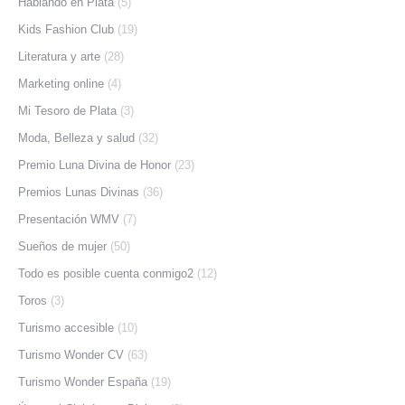
Hablando en Plata
(5)
Kids Fashion Club
(19)
Literatura y arte
(28)
Marketing online
(4)
Mi Tesoro de Plata
(3)
Moda, Belleza y salud
(32)
Premio Luna Divina de Honor
(23)
Premios Lunas Divinas
(36)
Presentación WMV
(7)
Sueños de mujer
(50)
Todo es posible cuenta conmigo2
(12)
Toros
(3)
Turismo accesible
(10)
Turismo Wonder CV
(63)
Turismo Wonder España
(19)