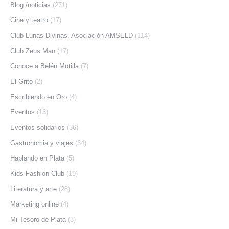
Blog /noticias
(271)
Cine y teatro
(17)
Club Lunas Divinas. Asociación AMSELD
(114)
Club Zeus Man
(17)
Conoce a Belén Motilla
(7)
El Grito
(2)
Escribiendo en Oro
(4)
Eventos
(13)
Eventos solidarios
(36)
Gastronomia y viajes
(34)
Hablando en Plata
(5)
Kids Fashion Club
(19)
Literatura y arte
(28)
Marketing online
(4)
Mi Tesoro de Plata
(3)