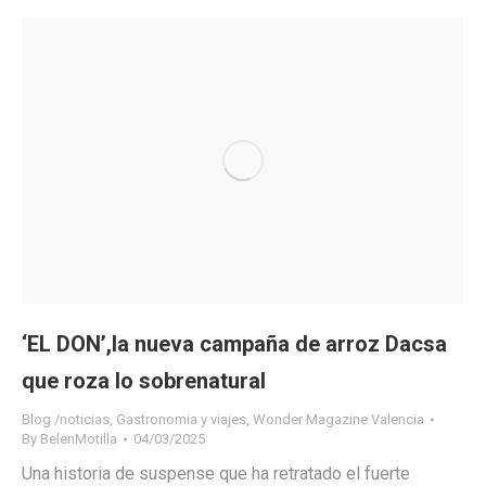
‘EL DON’,la nueva campaña de arroz Dacsa
que roza lo sobrenatural
Blog /noticias
,
Gastronomia y viajes
,
Wonder Magazine Valencia
By
BelenMotilla
04/03/2025
Una historia de suspense que ha retratado el fuerte