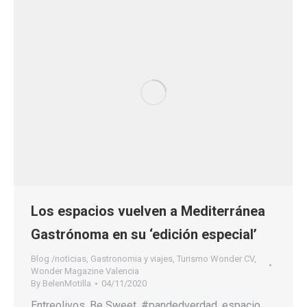
Los espacios vuelven a Mediterránea
Gastrónoma en su ‘edición especial’
Blog /noticias
,
Gastronomia y viajes
,
Turismo Wonder CV
,
Wonder Magazine Valencia
By
BelenMotilla
04/11/2020
Entreolivos, Be Sweet, #pandedverdad, espacio