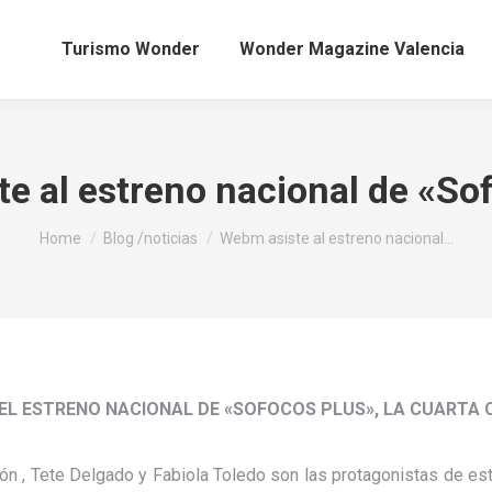
Turismo Wonder
Wonder Magazine Valencia
e al estreno nacional de «So
You are here:
Home
Blog /noticias
Webm asiste al estreno nacional…
EL ESTRENO NACIONAL DE «SOFOCOS PLUS», LA CUARTA 
gón , Tete Delgado y Fabiola Toledo son las protagonistas de est