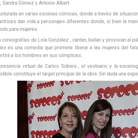
, Sandra Gómez y Antonio Albert.
cturada en varias escenas cómicas, donde a través de situacione
ctrices dan vida a personajes diferentes donde, si bien la me
solo para mujeres.
on coreografías de Lola González , cantan, bailan y provocan al p
es es una comedia que promete liberar a las mujeres del falso
rtirá a los hombres en sus cómplices.
presencia virtual de Carlos Sobera , el vestuario y la esceno
dible constituye el target principal de la obra. Sin duda una exper