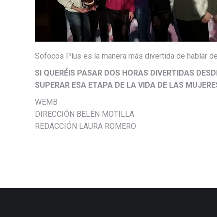
Sofocos Plus es la manera más divertida de hablar d
SI QUERÉIS PASAR DOS HORAS DIVERTIDAS DES
SUPERAR ESA ETAPA DE LA VIDA DE LAS MUJER
WEMB
DIRECCIÓN BELÉN MOTILLA
REDACCIÓN LAURA ROMERO