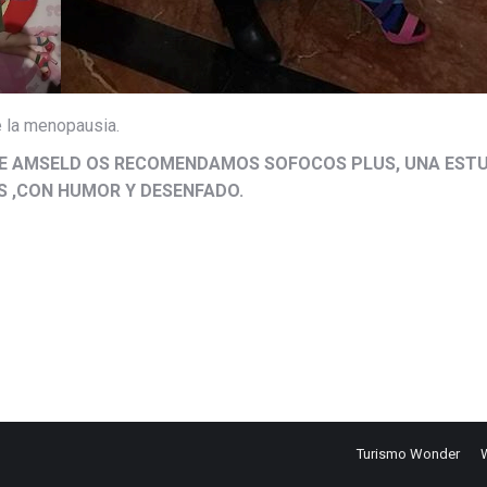
e la menopausia.
DE AMSELD OS RECOMENDAMOS SOFOCOS PLUS, UNA ESTU
ES ,CON HUMOR Y DESENFADO.
Turismo Wonder