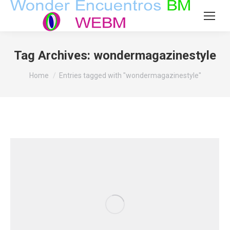
Tag Archives:
wondermagazinestyle
You are here:
Home
Entries tagged with "wondermagazinestyle"