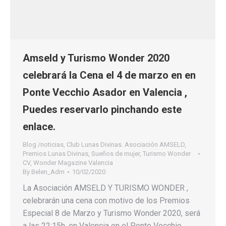
Amseld y Turismo Wonder 2020
celebrará la Cena el 4 de marzo en en
Ponte Vecchio Asador en Valencia ,
Puedes reservarlo pinchando este
enlace.
Blog /noticias
,
Club Lunas Divinas. Asociación AMSELD
,
Premios Lunas Divinas
,
Sueños de mujer
,
Turismo Wonder
CV
,
Wonder Magazine Valencia
By
Belen_Adm
10/02/2020
La Asociación AMSELD Y TURISMO WONDER ,
celebrarán una cena con motivo de los Premios
Especial 8 de Marzo y Turismo Wonder 2020, será
a las 22:15h, en Valencia en el Ponte Vecchio