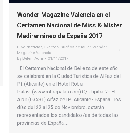
Wonder Magazine Valencia en el
Certamen Nacional de Miss & Mister
Medirerráneo de España 2017
Blog /noticias
,
Eventos
,
Sueños de mujer
,
Wonder
Magazine Valencia
By
Belen_Adm
01/11/2017
El Certamen Nacional de Belleza de este año
se celebrará en la Ciudad Turística de AlFaz del
Pí. (Alicante) en el Hotel Rober
Palas (www.roberpalas.com) C/ Jupiter 2- El
Albir (03581) Alfaz del Pí Alicante- España los
días del 22 al 25 de Noviembre, estarán
representados los candidatos/as de todas las
provincias de España.…