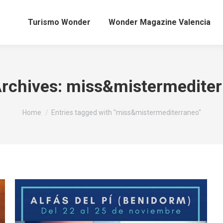
Turismo Wonder
Wonder Magazine Valencia
rchives:
miss&mistermediter
You are here:
Home
Entries tagged with "miss&mistermediterraneo"