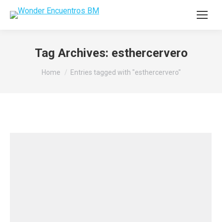
Tag Archives:
esthercervero
You are here:
Home
Entries tagged with "esthercervero"