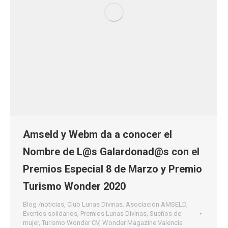
Amseld y Webm da a conocer el
Nombre de L@s Galardonad@s con el
Premios Especial 8 de Marzo y Premio
Turismo Wonder 2020
Blog /noticias
,
Club Lunas Divinas. Asociación AMSELD
,
Eventos solidarios
,
Premios Lunas Divinas
,
Sueños de
mujer
,
Turismo Wonder CV
,
Wonder Magazine Valencia