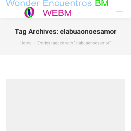
Tag Archives:
elabuaonoesamor
You are here:
Home
Entries tagged with "elabuaonoesamor"