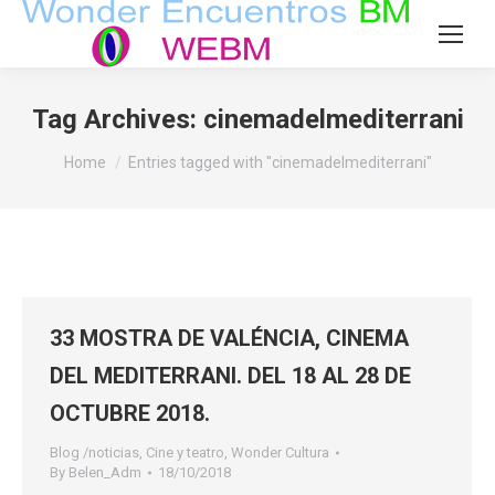
Tag Archives:
cinemadelmediterrani
You are here:
Home
Entries tagged with "cinemadelmediterrani"
33 MOSTRA DE VALÉNCIA, CINEMA
DEL MEDITERRANI. DEL 18 AL 28 DE
OCTUBRE 2018.
Blog /noticias
,
Cine y teatro
,
Wonder Cultura
By
Belen_Adm
18/10/2018