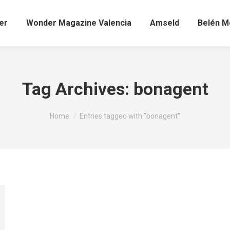
er
Wonder Magazine Valencia
Amseld
Belén Mo
Tag Archives:
bonagent
You are here:
Home
Entries tagged with "bonagent"