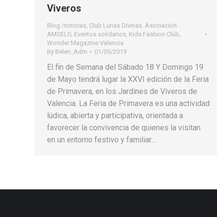
Viveros
Blog /noticias
,
Club Lunas Divinas. Asociación
AMSELD
,
Eventos solidarios
,
Kids Fashion Club
,
Wonder Magazine Valencia
By
Belen_Adm
01/05/2019
El fin de Semana del Sábado 18 Y Domingo 19
de Mayo tendrá lugar la XXVI edición de la Feria
de Primavera, en los Jardines de Viveros de
Valencia. La Feria de Primavera es una actividad
lúdica, abierta y participativa, orientada a
favorecer la convivencia de quienes la visitan
en un entorno festivo y familiar.…