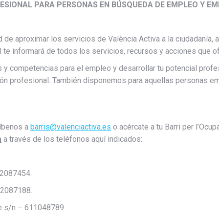
OFESIONAL PARA PERSONAS EN BÚSQUEDA DE EMPLEO Y 
 de aproximar los servicios de València Activa a la ciudadanía, a
al te informará de todos los servicios, recursos y acciones que
s y competencias para el empleo y desarrollar tu potencial profes
tación profesional. También disponemos para aquellas personas 
ríbenos a
barris@valenciactiva.es
o acércate a tu Barri per l’Ocu
a
a través de los teléfonos aquí indicados:
962087454.
962087188.
te s/n – 611048789.