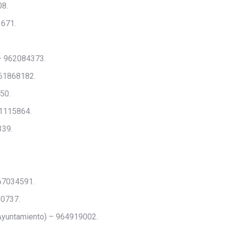
08.
3671.
 – 962084373.
 661868182.
50.
61115864.
339.
967034591.
10737.
(Ayuntamiento) – 964919002.