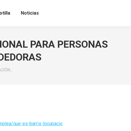
tilla
Noticias
SIONAL PARA PERSONAS
NDEDORAS
ACIÓN…
mplea/que-es-
barris-locupacio