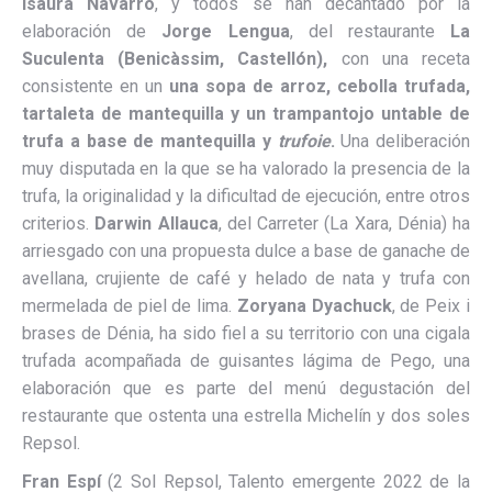
Isaura Navarro
, y todos se han decantado por la
elaboración de
Jorge Lengua
, del restaurante
La
Suculenta (Benicàssim, Castellón),
con una receta
consistente en un
una sopa de arroz, cebolla trufada,
tartaleta de mantequilla y un trampantojo untable de
trufa a base de mantequilla y
trufoie
.
Una deliberación
muy disputada en la que se ha valorado la presencia de la
trufa, la originalidad y la dificultad de ejecución, entre otros
criterios.
Darwin Allauca
, del Carreter (La Xara, Dénia) ha
arriesgado con una propuesta dulce a base de ganache de
avellana, crujiente de café y helado de nata y trufa con
mermelada de piel de lima.
Zoryana Dyachuck
, de Peix i
brases de Dénia, ha sido fiel a su territorio con una cigala
trufada acompañada de guisantes lágima de Pego, una
elaboración que es parte del menú degustación del
restaurante que ostenta una estrella Michelín y dos soles
Repsol.
Fran Espí
(2 Sol Repsol, Talento emergente 2022 de la