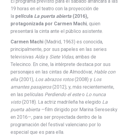
El programa previsto para el sábado arrancará a las
19 horas en el teatro con la proyección de
la
película
La puerta abierta
(2016),
protagonizada por Carmen Machi
, quien
presentará la cinta ante el público asistente.
Carmen Machi
(Madrid, 1963) es conocida,
principalmente, por sus papeles en las series
televisivas
Aída
y
Siete Vidas
, ambas de
Telecinco. En cine, la intérprete destaca por sus
personajes en las cintas de Almodóvar,
Hable con
ella
(2001),
Los abrazos rotos
(2008) y
Los
amantes pasajeros
(2012); y, más recientemente,
en las películas
Perdiendo el este
o
Lo nunca
visto
(2018). La actriz madrileña ha elegido
La
puerta abierta
—film dirigido por Marina Seresesky
en 2016—, para ser proyectada dentro de la
programación del festival valenciano por lo
especial que es para ella.