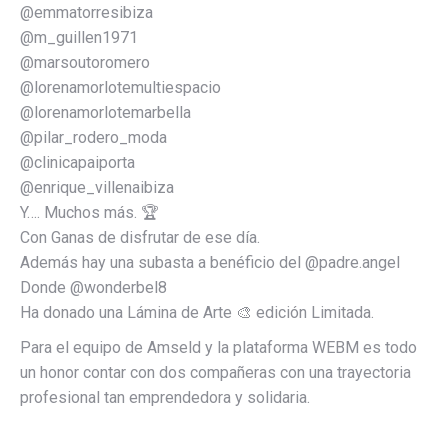
@emmatorresibiza
@m_guillen1971
@marsoutoromero
@lorenamorlotemultiespacio
@lorenamorlotemarbella
@pilar_rodero_moda
@clinicapaiporta
@enrique_villenaibiza
Y…. Muchos más. 🏆
Con Ganas de disfrutar de ese día.
Además hay una subasta a benéficio del @padre.angel
Donde @wonderbel8
Ha donado una Lámina de Arte 🎨 edición Limitada.
Para el equipo de Amseld y la plataforma WEBM es todo
un honor contar con dos compañeras con una trayectoria
profesional tan emprendedora y solidaria.