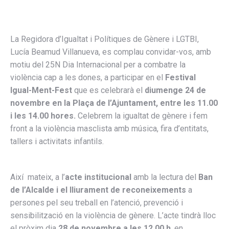
La Regidora d’Igualtat i Polítiques de Gènere i LGTBI,
Lucía Beamud Villanueva, es complau convidar-vos, amb
motiu del 25N Dia Internacional per a combatre la
violència cap a les dones, a participar en el
Festival
Igual-Ment-Fest
que es celebrarà el
diumenge 24 de
novembre en la Plaça de l’Ajuntament, entre les 11.00
i les 14.00 hores.
Celebrem la igualtat de gènere i fem
front a la violència masclista amb música, fira d’entitats,
tallers i activitats infantils.
Així mateix, a l’
acte institucional
amb la lectura del
Ban
de l’Alcalde i el lliurament de reconeixements
a
persones pel seu treball en l’atenció, prevenció i
sensibilització en la violència de gènere. L’acte tindrà lloc
el pròxim dia
28 de novembre a les 12.00 h
, en